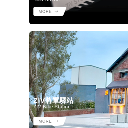
MORE
ZIV將軍驛站
ZIV Bike Station
MORE