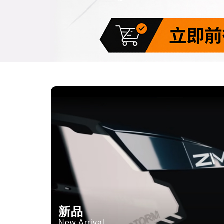
新品
New Arrival