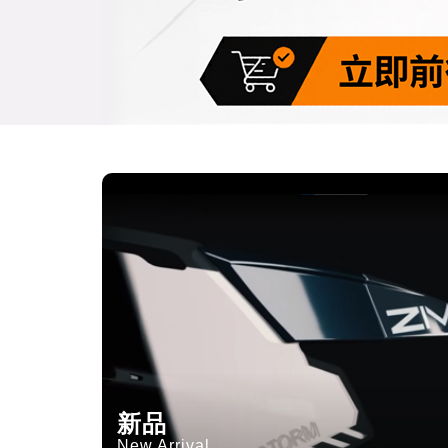
新品
New Arrival