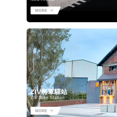
MORE
ZIV將軍驛站
ZIV Bike Station
MORE