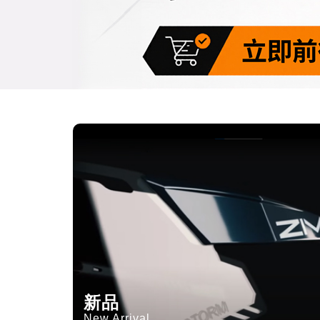
新品
New Arrival