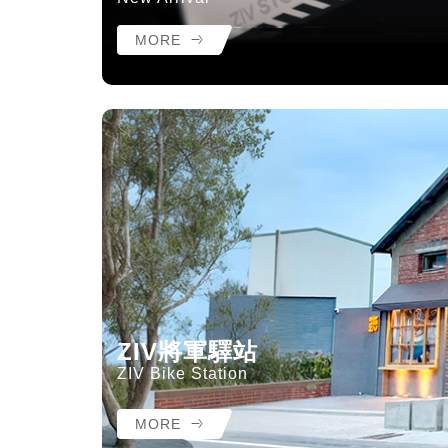
MORE
ZIV將軍驛站
ZIV Bike Station
MORE