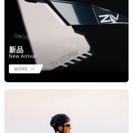
新品
New Arrival
MORE