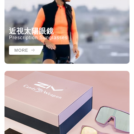
近視太陽眼鏡
Prescription Sunglasses
MORE