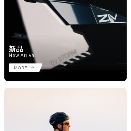
新品
New Arrival
MORE