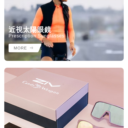
近視太陽眼鏡
Prescription Sunglasses
MORE