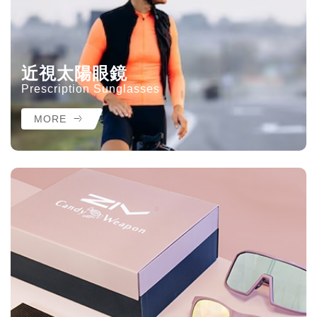
近視太陽眼鏡
Prescription Sunglasses
MORE