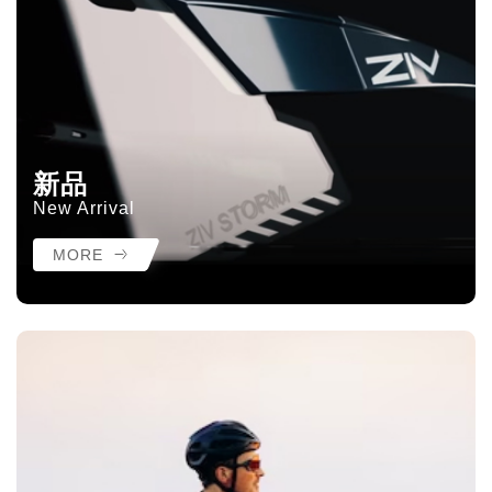
新品
New Arrival
MORE