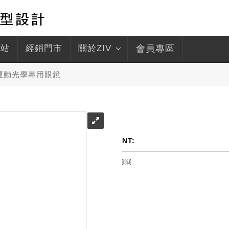
驛站
經銷門市
關於ZIV
會員專區
 運動光學專用眼鏡
NT:
￼