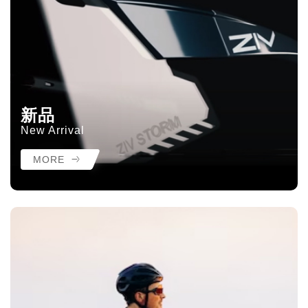
新品
New Arrival
MORE