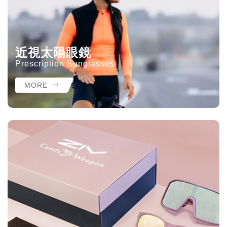
近視太陽眼鏡
Prescription Sunglasses
MORE