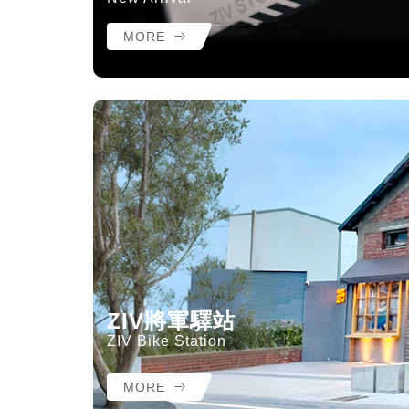
MORE
ZIV將軍驛站
ZIV Bike Station
MORE