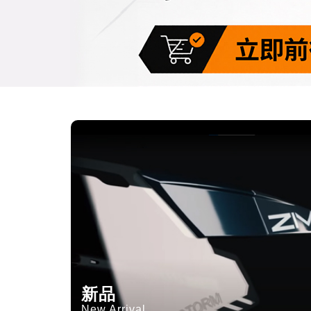
新品
New Arrival