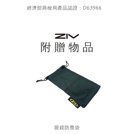
經濟部商檢局產品認證：D63966
附 贈 物 品
眼鏡防塵袋