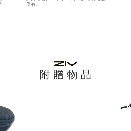
僅有。
附 贈 物 品