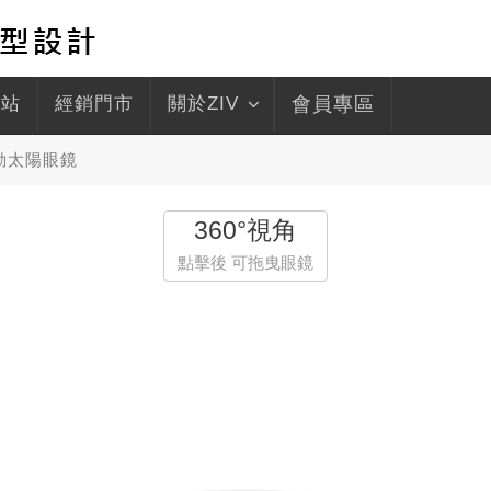
驛站
經銷門市
關於ZIV
會員專區
運動太陽眼鏡
360°視角
點擊後 可拖曳眼鏡