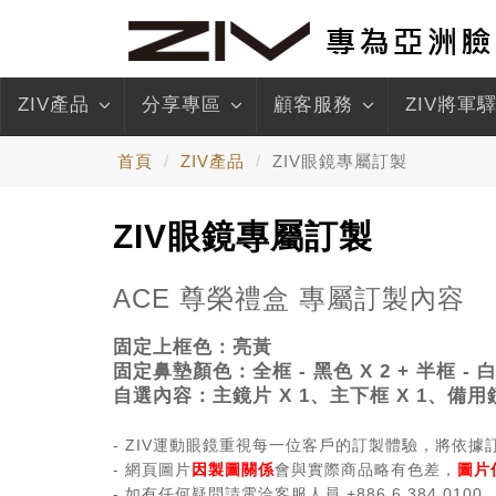
ZIV產品
分享專區
顧客服務
ZIV將軍
首頁
ZIV產品
ZIV眼鏡專屬訂製
ZIV眼鏡專屬訂製
ACE
尊榮禮盒 專屬訂製內容
固定上框色：
亮黃
固定鼻墊顏色：
全框 - 黑色 X 2 + 半框 - 
自選內容：主鏡片 X 1、
主下框 X 1、
備用鏡
- ZIV運動眼鏡重視每一位客戶的訂製體驗，將依
- 網頁圖片
因製圖關係
會與實際商品略有色差，
圖片
- 如有任何疑問請電洽客服人員 +886 6 384 0100