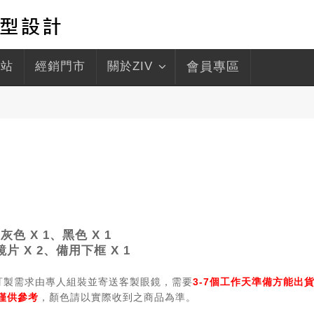
驛站
經銷門市
關於ZIV
會員專區
白灰色 X 1、黑色 X 1
片 X 2、
備用下框 X 1
據訂製需求由專人組裝並寄送客製眼鏡，需要
3-7個工作天準備方能出貨
僅供參考
，顏色請以實際收到之商品為準。