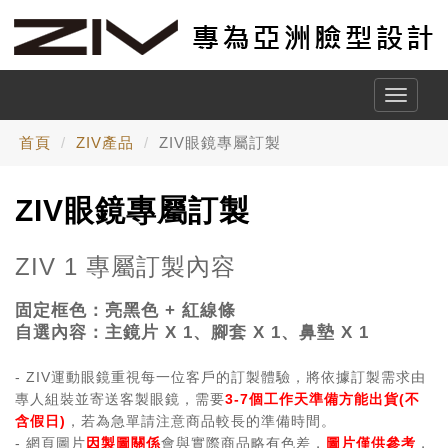
Toggle
naviga
首頁
ZIV產品
ZIV眼鏡專屬訂製
ZIV眼鏡專屬訂製
ZIV 1 專屬訂製內容
固定框色：
亮黑色 + 紅線條
自選內容：主鏡片 X 1、
腳套 X 1、鼻墊
X 1
- ZIV運動眼鏡重視每一位客戶的訂製體驗，將依據訂製需求由
專人組裝並寄送客製眼鏡，需要
3-7個工作天準備方能出貨(不
含假日)
，若為急單請注意商品較長的準備時間。
- 網頁圖片
因製圖關係
會與實際商品略有色差，
圖片僅供參考
，