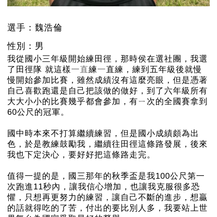
選手：魏浩倫
性別：男
我從國小三年級開始練田徑，那時侯在選社團，我選
了田徑隊 就這樣
一直
練
一
直練，練到五年級後就慢
慢開始參加比賽，雖然成績沒有這麼亮眼，但是憑著
自己喜歡跑還是自己把該做的做好，到了六年級所有
大大小小的比賽幾乎都會參加，有ㄧ次的全國賽拿到
60公尺的冠軍。
國中時本來不打算繼續練習，但是國小成績頗為出
色，於是教練鼓勵我，繼續往田徑這條路發展，後來
我也下定決心，要好好把這條路走完。
值得一提的是，國三那年的秋季盃是我100公尺第一
次跑進11秒內，讓我信心增加，也讓我克服很多恐
懼，只想再更努力的練習，讓自己不斷的進步，想贏
的話就得吃的了苦，付出的要比別人多，我要站上世