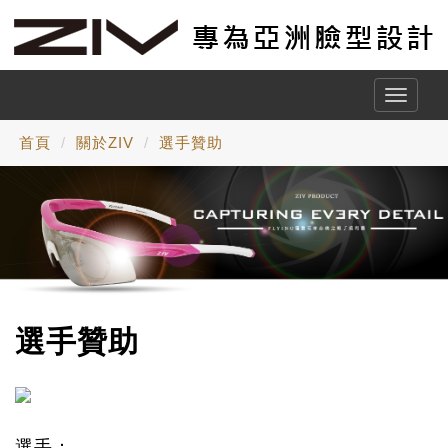
Toggle
naviga
首頁
關於ZIV
選手贊助
選手贊助
選手：