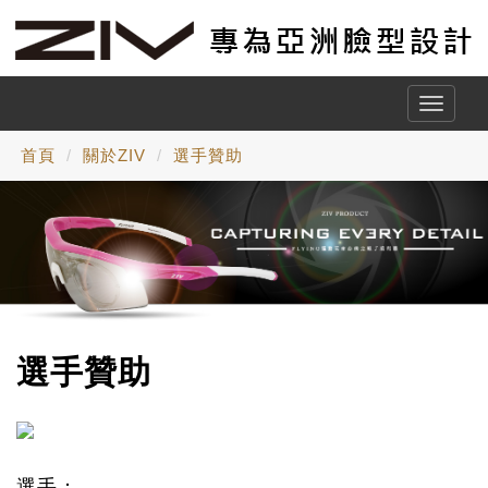
Toggle
naviga
首頁
關於ZIV
選手贊助
選手贊助
選手：