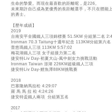
生命的摯愛。而現在最喜歡的距離呢，是226。
未來期許自己成為更優秀的長距離選手，不只在體能
的勇士。
【歷年成績】
2019
台南安平全國鐵人三項錦標賽 51.5KM 分組第二名 2:42
Ironman 70.3 Taitung十週年紀念 113KM分組第六名 6
普悠瑪鐵人三項 113KM 5:57:02
梅花湖鐵人三項 女子組接力第二名
捷安特Liv Day-初夏大山-風中劍女力挑戰活動
Ironman Taiwan 澎湖 226KM超級鐵人三項
捷安特Liv Day-鯉魚潭88KM挑戰賽
2018
巴塞隆納馬拉松 4:29:07
羅 馬 馬 拉 松 4:24:26
捷安特盃鐵人兩項 分組第五名
2017