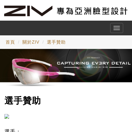
Toggle
naviga
首頁
關於ZIV
選手贊助
選手贊助
選手：