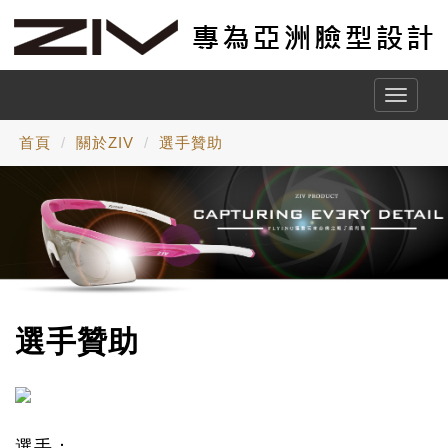
Toggle
naviga
首頁
關於ZIV
選手贊助
選手贊助
選手：