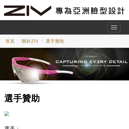
Toggle
naviga
首頁
關於ZIV
選手贊助
選手贊助
選手：