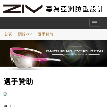
Toggle
naviga
首頁
關於ZIV
選手贊助
選手贊助
選手：