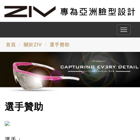
Toggle
naviga
首頁
關於ZIV
選手贊助
選手贊助
選手：