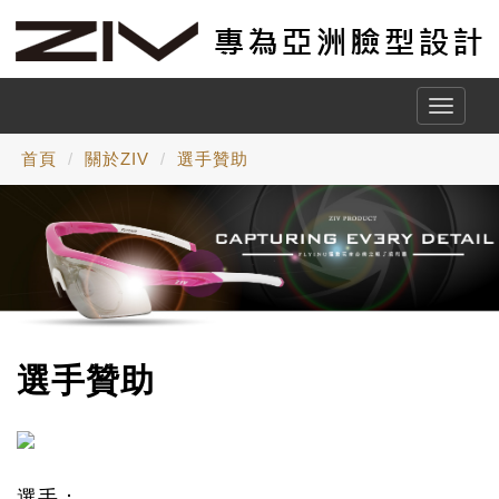
Toggle
naviga
首頁
關於ZIV
選手贊助
選手贊助
選手：