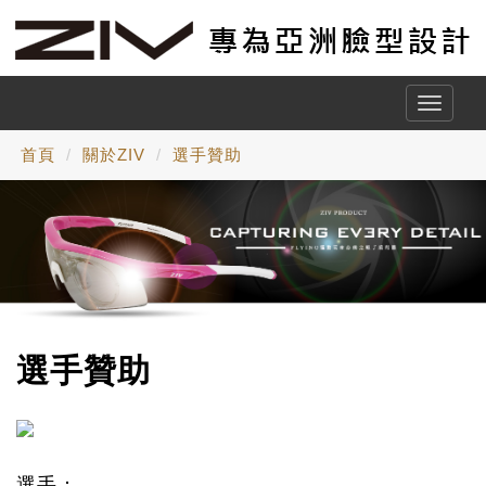
Toggle
naviga
首頁
關於ZIV
選手贊助
選手贊助
選手：