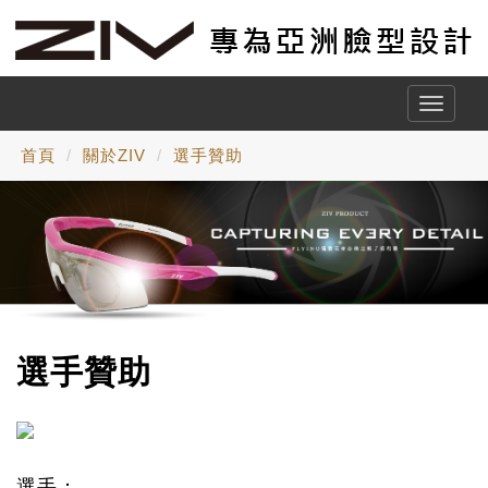
Toggle
naviga
首頁
關於ZIV
選手贊助
選手贊助
選手：