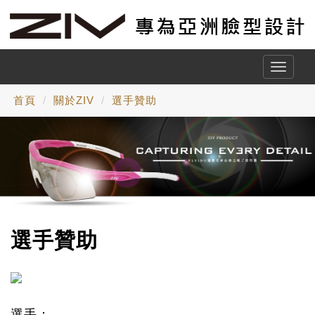
Toggle
naviga
首頁
關於ZIV
選手贊助
選手贊助
選手：