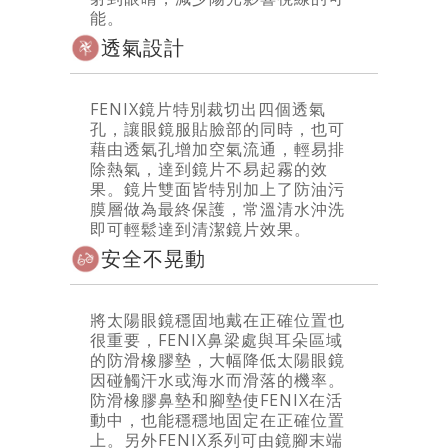
能。
透氣設計
FENIX鏡片特別裁切出四個透氣
孔，讓眼鏡服貼臉部的同時，也可
藉由透氣孔增加空氣流通，輕易排
除熱氣，達到鏡片不易起霧的效
果。鏡片雙面皆特別加上了防油污
膜層做為最終保護，常溫清水沖洗
即可輕鬆達到清潔鏡片效果。
安全不晃動
將太陽眼鏡穩固地戴在正確位置也
很重要，FENIX鼻梁處與耳朵區域
的防滑橡膠墊，大幅降低太陽眼鏡
因碰觸汗水或海水而滑落的機率。
防滑橡膠鼻墊和腳墊使FENIX在活
動中，也能穩穩地固定在正確位置
上。另外FENIX系列可由鏡腳末端