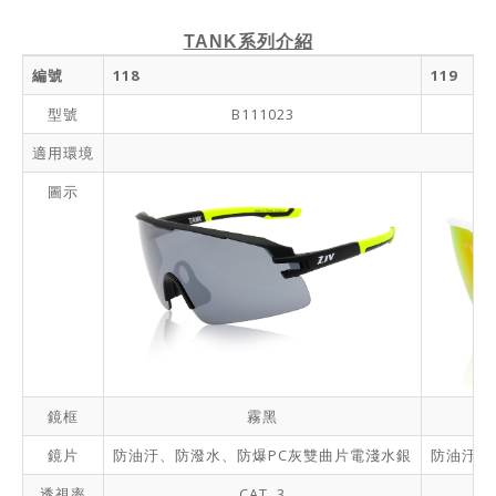
TANK
系列介紹
編號
118
119
型號
B111023
適用環境
圖示
鏡框
霧黑
鏡片
防油汙、防潑水、防爆PC灰雙曲片電淺水銀
防油汙、
透視率
CAT. 3