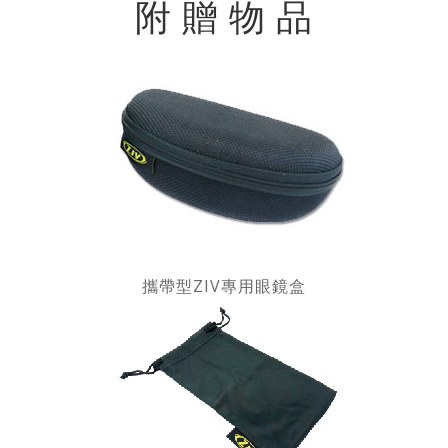
附 贈 物 品
攜帶型ZIV專用眼鏡盒