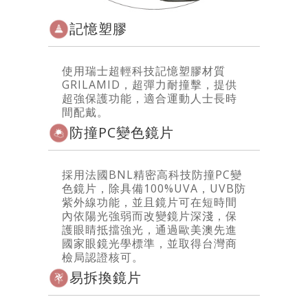
記憶塑膠
使用瑞士超輕科技記憶塑膠材質
GRILAMID，超彈力耐撞擊，提供
超強保護功能，適合運動人士長時
間配戴。
防撞PC變色鏡片
採用法國BNL精密高科技防撞PC變
色鏡片，除具備100%UVA，UVB防
紫外線功能，並且鏡片可在短時間
內依陽光強弱而改變鏡片深淺，保
護眼睛抵擋強光，通過歐美澳先進
國家眼鏡光學標準，並取得台灣商
檢局認證核可。
易拆換鏡片