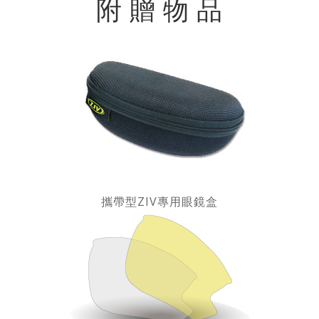
附 贈 物 品
攜帶型ZIV專用眼鏡盒