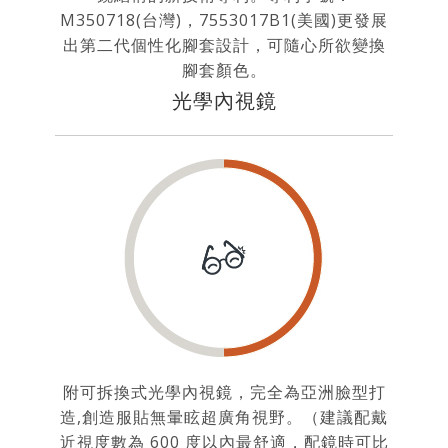
M350718(台灣)，7553017B1(美國)更發展
出第二代個性化腳套設計，可隨心所欲變換
腳套顏色。
光學內視鏡
附可拆換式光學內視鏡，完全為亞洲臉型打
造,創造服貼無暈眩超廣角視野。（建議配戴
近視度數為 600 度以內最舒適，配鏡時可比