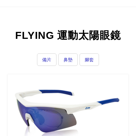
FLYING 運動太陽眼鏡
備片
鼻墊
腳套