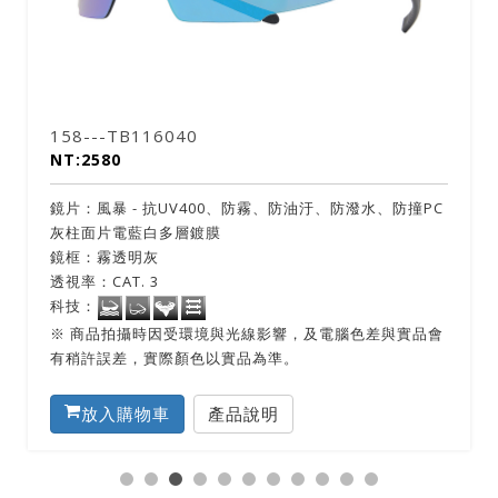
158---TB116040
NT:2580
鏡片：風暴 - 抗UV400、防霧、防油汙、防潑水、防撞PC
灰柱面片電藍白多層鍍膜
鏡框：霧透明灰
透視率：CAT. 3
科技：
※ 商品拍攝時因受環境與光線影響，及電腦色差與實品會
有稍許誤差，實際顏色以實品為準。​
放入購物車
產品說明