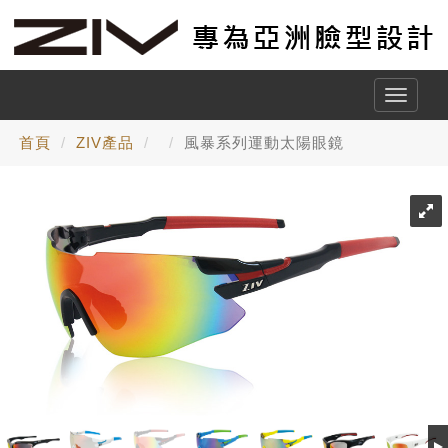
Toggle
naviga
首頁
ZIV產品
風暴系列運動太陽眼鏡