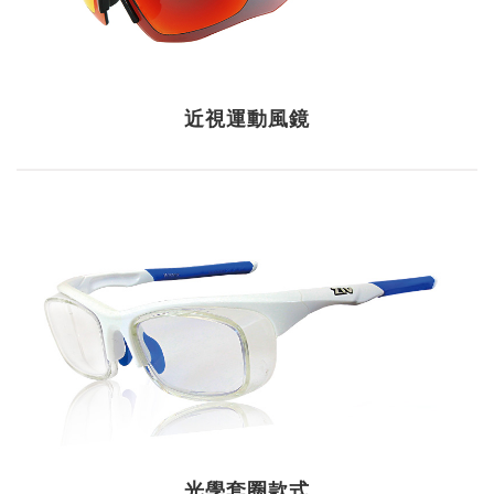
近視運動風鏡
光學套圈款式