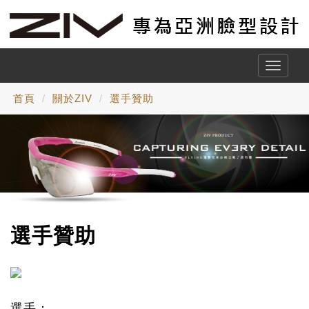
Toggle
naviga
首頁
關於ZIV
選手贊助
選手贊助
選手：