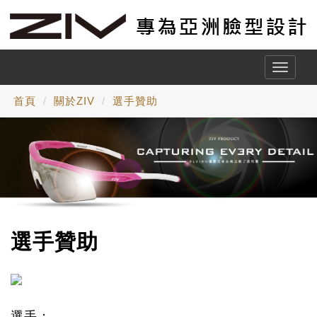
Toggle
naviga
首頁
關於ZIV
選手贊助
選手贊助
選手：