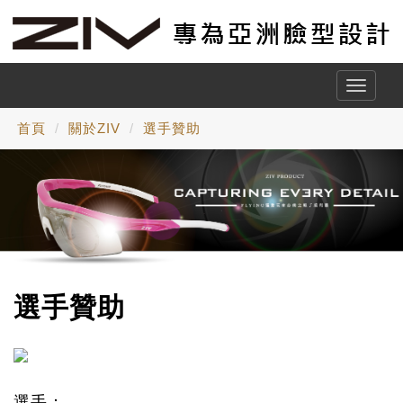
Toggle
naviga
首頁
關於ZIV
選手贊助
選手贊助
選手：