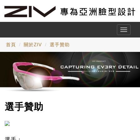
Toggle
naviga
首頁
關於ZIV
選手贊助
選手贊助
選手：