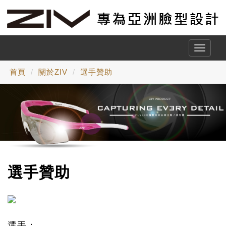
Toggle
naviga
首頁
關於ZIV
選手贊助
選手贊助
選手：