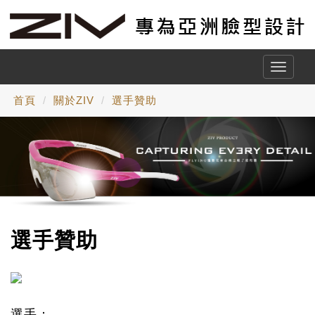
Toggle
naviga
首頁
關於ZIV
選手贊助
選手贊助
選手：