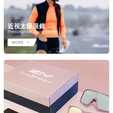
近視太陽眼鏡
Prescription Sunglasses
MORE