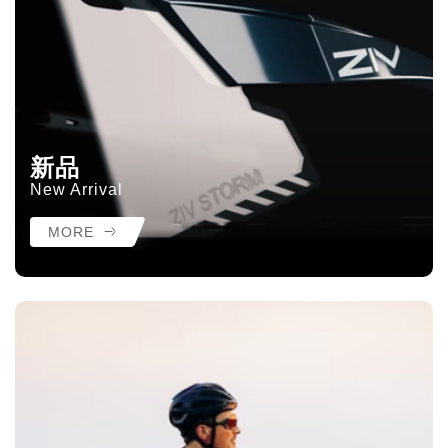
新品
New Arrival
MORE