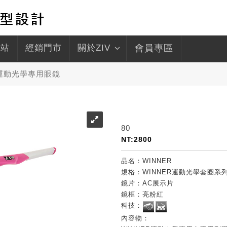
驛站
經銷門市
關於ZIV
會員專區
 運動光學專用眼鏡
80
NT:2800
品名：WINNER
規格：WINNER運動光學套圈系列 
鏡片：AC展示片
鏡框：亮粉紅
科技：
內容物：