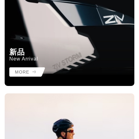
新品
New Arrival
MORE