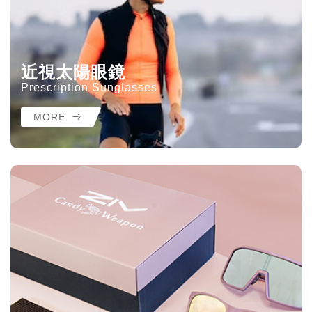
近視太陽眼鏡
Prescription Sunglasses
MORE