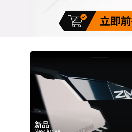
新品
New Arrival