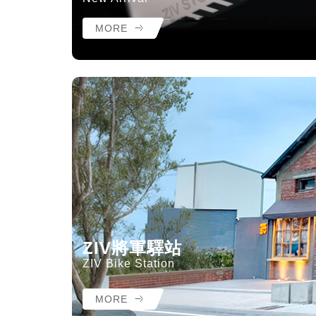
MORE
ZIV將軍驛站
ZIV Bike Station
MORE