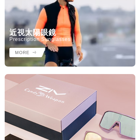
近視太陽眼鏡
Prescription Sunglasses
MORE