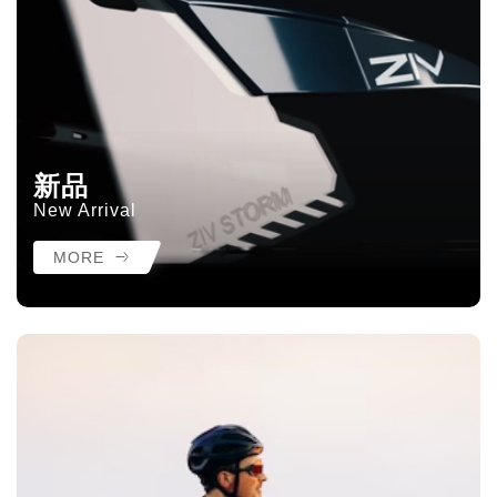
新品
New Arrival
MORE