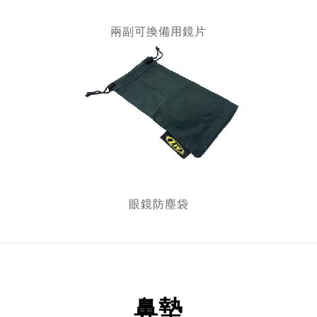
兩副可換備用鏡片
眼鏡防塵袋
鼻墊