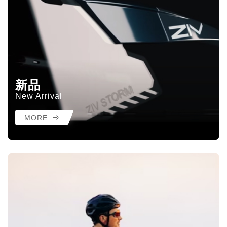
新品
New Arrival
MORE