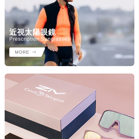
近視太陽眼鏡
Prescription Sunglasses
MORE