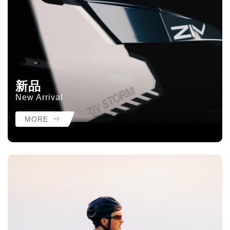
新品
New Arrival
MORE