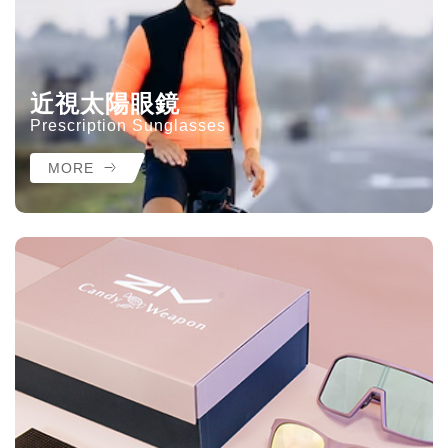
近視太陽眼鏡
Prescription Sunglasses
MORE