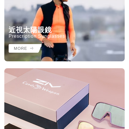
近視太陽眼鏡
Prescription Sunglasses
MORE