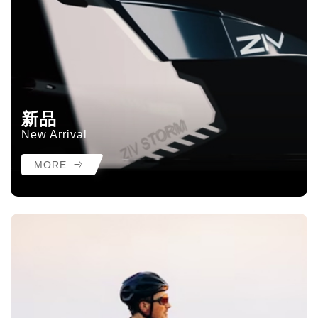
新品
New Arrival
MORE