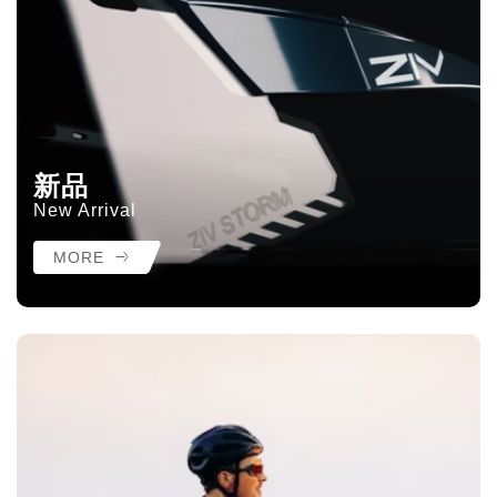
新品
New Arrival
MORE