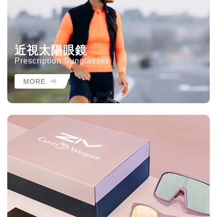
近視太陽眼鏡
Prescription Sunglasses
MORE