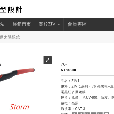
驛站
經銷門市
關於ZIV
會員專區
動太陽眼鏡
76-
NT:3800
品名：ZIV1
規格：ZIV 1系列 - 76 亮黑框
電黑紅多層鍍膜
鏡片：風暴 - 抗UV400、防霧
鏡框：亮黑
透視率：CAT.3