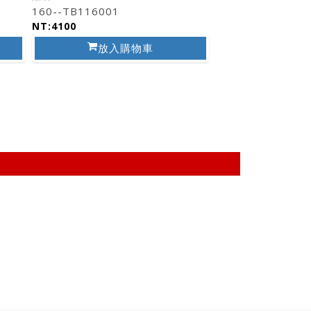
160--TB116001
154 --TB115023
NT:4100
NT:2580
放入購物車
放入