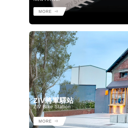
MORE
ZIV將軍驛站
ZIV Bike Station
MORE