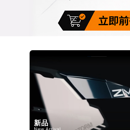
新品
New Arrival